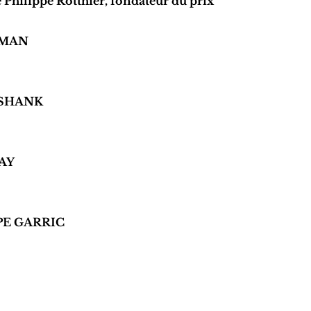
 Philippe Rotthier, fondateur du prix
TMAN
SHANK
RAY
PE GARRIC