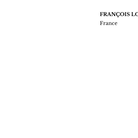
FRANÇOIS L
France
Fonds pour l'architecture as
Rue de l'Ermitage 55 Kluisstraat, 
2025
Fonds pour l'architecture asbl & F
©