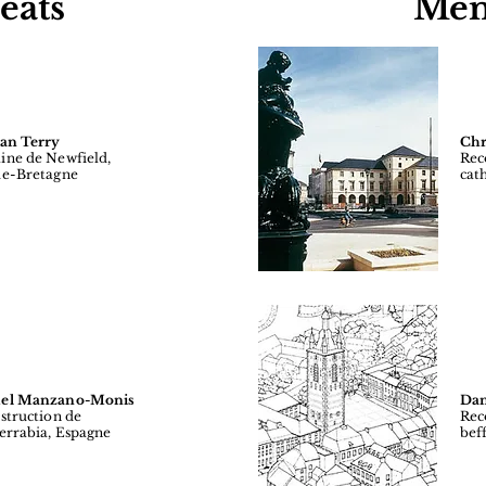
éats
Men
an Terry
Chr
ne de Newfield,
Rec
e-Bretagne
cat
el Manzano-Monis
Dan
struction de
Rec
errabia, Espagne
bef