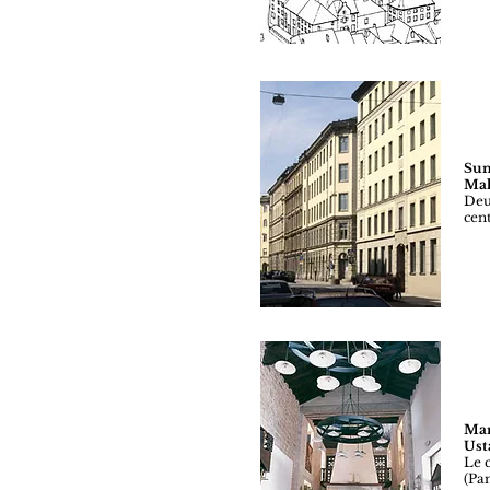
Sun
Mal
Deu
cen
Man
Ust
Le 
(Pa