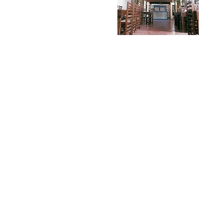
bl & Fondation Philippe Rotthier pour l'Architect
1050 B
russels, Belgium
ondation Philippe Rotthier