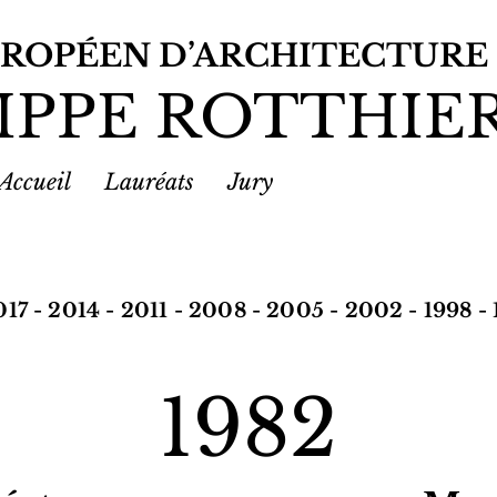
UROPÉEN D’ARCHITECTURE
IPPE ROTTHIE
Accueil
Lauréats
Jury
017
-
2014
-
2011
-
2008
-
2005
-
2002
-
1998
-
1982